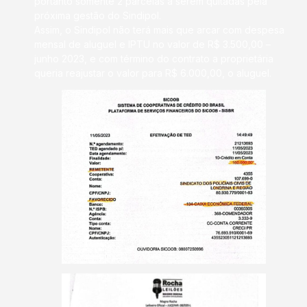
portanto somente 2 parcelas a serem quitadas pela
próxima gestão do Sindipol.
Assim, o Sindipol não terá mais que arcar com despesa
mensal de aluguel e IPTU no valor de R$ 3.500,00 –
junho 2023, e com término do contrato a proprietária
queria reajustar o valor para R$ 6.000,00, o aluguel.