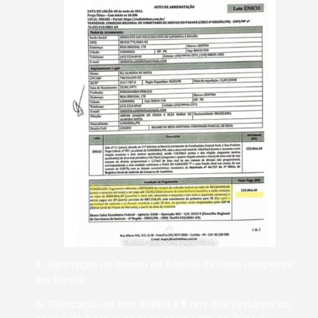
5- Iluminação do campo de futebol da sede campestre
em Ibiporã.
6- Colocação de box BLINDEX® nos dos vestiários do