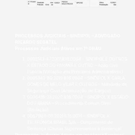
PROCESSOS JUDICIAIS – SINDIPOL – ADVOGADO
RICARDO SEGATEL
Processos Judiciais Ativos em 1º GRAU
0003143-47.2012.8.16.0004 – SINDIPOL E OUTROS
X ESTADO DO PARANÁ E OUTRO – Ação Civil
Pública (Violação aos Princípios Administrativos)
0005343-80.2019.8.16.0004 – SINDIPOL X CARLA
GOMES DE MELO VILAR E OUTROS – Mandado de
Segurança Cível (Acumulação de Cargos)
0006418-23.2020.8.16.0004 – SINDIPOL X ESTADO
DO PARANÁ – Procedimento Comum Cível
(Anulação)
0067984-06.2021.8.16.0014 – SINDIPOL X
TELEFÔNICA BRASIL S/A – Cumprimento de
Sentença (Causas Supervenientes à Sentença)
Processos Judiciais Ativos em Instância Superior