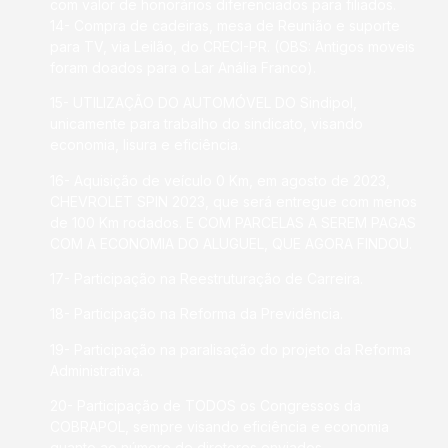
com valor de honorários diferenciados para filiados.
14- Compra de cadeiras, mesa de Reunião e suporte
para TV, via Leilão, do CRECI-PR. (OBS: Antigos moveis
foram doados para o Lar Anália Franco).
15- UTILIZAÇÃO DO AUTOMÓVEL DO Sindipol,
unicamente para trabalho do sindicato, visando
economia, lisura e eficiência.
16- Aquisição de veículo 0 Km, em agosto de 2023,
CHEVROLET SPIN 2023, que será entregue com menos
de 100 Km rodados. E COM PARCELAS A SEREM PAGAS
COM A ECONOMIA DO ALUGUEL, QUE AGORA FINDOU.
17- Participação na Reestruturação de Carreira.
18- Participação na Reforma da Previdência.
19- Participação na paralisação do projeto da Reforma
Administrativa.
20- Participação de TODOS os Congressos da
COBRAPOL, sempre visando eficiência e economia
quanto ao número de diretores enviados.