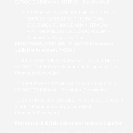
ESTADO DO PARANÁ E OUTROS – Petição Cível
0013209-83.2021.8.16.0000 MS – SINDIPOL E
OUTRO X SECRETÁRIO DE ESTADO DA
SEGURANÇA PÚBLICA E ADMINISTRAÇÃO
PENITENCIÁRIA DO ESTADO DO PARANÁ –
Mandado de Segurança Cível
PROCESSOS JUDICIAIS – FILIADOS Processos
Judiciais Ativos em 1º GRAU
1.1. 0000178-52.2019.8.16.0004 – AUTOR: R. V. DE P. X
ESTADO DO PARANÁ – Mandado de Segurança Cível
(Promoção/Ascenção)
1.2. 0006928-68.2018.8.16.7000 – AUTOR: M. S. S. X
ESTADO DO PARANÁ – Precatório (Pagamento)
1.3. 0010746-83.2021.8.16.0190 – AUTOR: A. J. DE O. S. X
S. J. R. – Mandado de Segurança Cível
(Promoção/Ascenção)
Processos Judiciais Ativos em Instância Superior