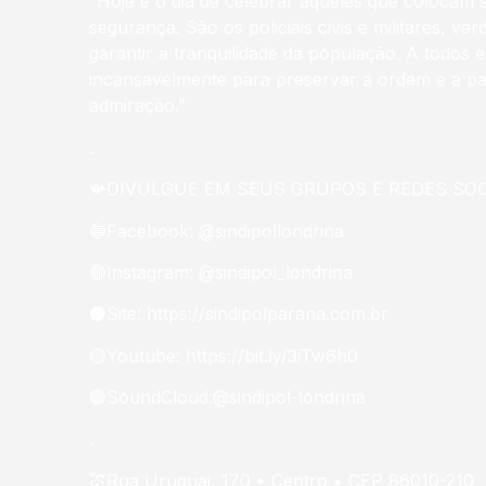
“Hoje é o dia de celebrar aqueles que colocam 
segurança. São os policiais civis e militares, 
garantir a tranquilidade da população. A todos 
incansavelmente para preservar a ordem e a pa
admiração.”
.
📯DIVULGUE EM SEUS GRUPOS E REDES SOCI
🔵Facebook: @sindipollondrina
🔴Instagram: @sindipol_londrina
⚫Site: https://sindipolparana.com.br
🟡Youtube: https://bit.ly/3iTw6h0
🟢SoundCloud:@sindipol-londrina
.
💒Rua Uruguai, 170 • Centro • CEP 86010-210