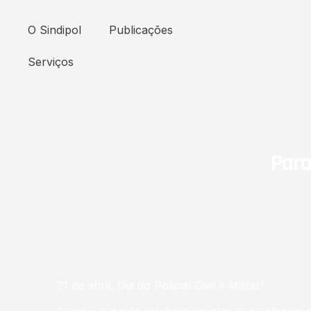
O Sindipol
Publicações
Serviços
Para
21 de abril, Dia do Policial Civil e Militar!