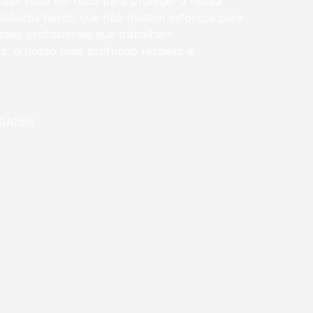
suas vidas em risco para proteger a nossa
verdadeiros heróis que não medem esforços para
esses profissionais que trabalham
z, o nosso mais profundo respeito e
AIS!!!