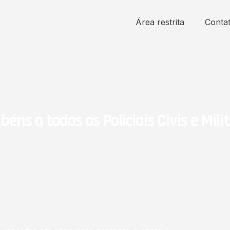
Área restrita
Conta
béns a todos os Policiais Civis e Milit