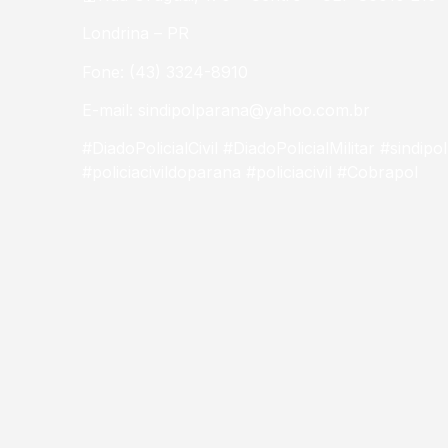
Londrina – PR
Fone: (43) 3324-8910
E-mail: sindipolparana@yahoo.com.br
#DiadoPolicialCivil #DiadoPolicialMilitar #sindipol
#policiacivildoparana #policiacivil #Cobrapol