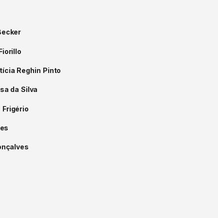
Becker
Fiorillo
tícia
Reghin
Pinto
osa
da
Silva
s
Frigério
es
nçalves