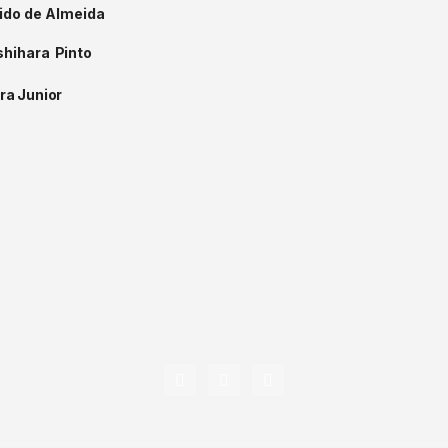
ido
de
Almeida
shihara
Pinto
ira
Junior