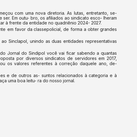
eçou com uma nova diretoria. As lutas, entretanto, se-
er. Em outu- bro, os afiliados ao sindicato esco- lheram
ar à frente da entidade no quadriênio 2024-
2027.
nte
em
favor
da classe
policial,
de
forma
a
obter grandes
ao
Sinclapol,
unindo as
duas
entidades
representativas
 do Jornal do Sindipol você vai ficar sabendo a
quantas
roposta por diversos
sindicatos de servidores em 2017,
ou os valores referentes à correção daquele ano, de-
sses e de
outros as- suntos relacionados à categoria e à
a uma boa leitu- ra do nosso jornal.