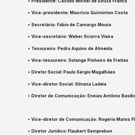
•
Presidente:
Cacildo
Michel
de
Souza
Franco
•
Vice-presidente:
Maurício
Quiminton
Costa
•
Secretário:
Fábio
de
Camargo
Moura
•
Vice-secretário:
Weber
Sciorra
Vieira
•
Tesoureiro:
Pedro
Aquino
de
Almeida
•
Vice-tesoureiro:
Solange
Pinheiro
de
Freitas
•
Diretor
Social: Paulo Sérgio
Magalhães
•
Vice-diretor
Social:
Silvana
Ladeia
•
Diretor
de
Comunicação:
Eneias
Antônio
Basíli
•
Vice-diretor
de
Comunicação:
Rogério
Matos
F
•
Diretor
Jurídico:
Flaubert
Semprebon