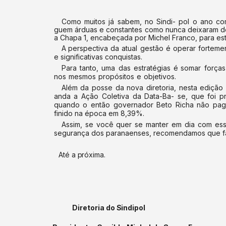
Como muitos já sabem, no Sindi- pol o ano com
guem árduas e constantes como nunca deixaram de s
a Chapa 1, encabeçada por Michel Franco, para est
A
perspectiva
da
atual
gestão
é
operar
forteme
e significativas conquistas.
Para
tanto,
uma
das
estratégias
é somar
forças
nos
mesmos
propósitos
e
objetivos.
Além da posse da nova diretoria,
nesta edição
anda a Ação Coletiva da Data-Ba- se, que foi p
quando o então governador Beto Richa não
pag
finido na época em
8,39%.
Assim, se você quer se manter em dia com e
segurança dos paranaenses, reco
mendamos que faç
Até a
próxima.
Diretoria do
Sindipol