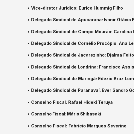
•
Vice-diretor
Jurídico:
Eurico
Hummig
Filho
•
Delegado
Sindical
de
Apucarana:
Ivanir
Otávio
•
Delegado
Sindical
de
Campo
Mourão:
Carolina
•
Delegado
Sindical
de
Cornélio
Procópio:
Ana
Le
•
Delegado
Sindical
de
Jacarezinho:
Djalma
Feit
•
Delegado
Sindical
de
Londrina:
Francisco
Assi
•
Delegado
Sindical
de
Maringá:
Edezio
Braz
Lom
•
Delegado
Sindical
de
Paranavaí:
Ever
Sandro
Go
•
Conselho
Fiscal:
Rafael
Hideki
Teruya
•
Conselho
Fiscal:
Mário
Shibasaki
•
Conselho
Fiscal:
Fabrício
Marques
Severino