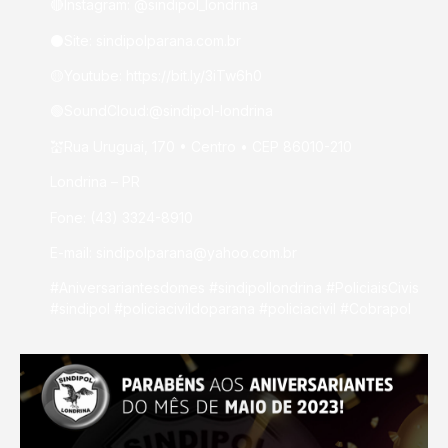
🔴Instagram: @sindipol_londrina
⚫Site: sindipolparana.com.br
🟡Youtube: https://bit.ly/3iTw6h0
🟢SoundCloud:@sindipol-londrina
💒Rua Uruguai, 170 • Centro • CEP 86010-210
Londrina – PR
Fone: (43) 3324-8910
E-mail: sindipolparana@yahoo.com.br
#Aniversariantesdomes #sindipollondrina #PoliciaisCivis
#sindipol #policiacivildoparana #policiacivil #Cobrapol