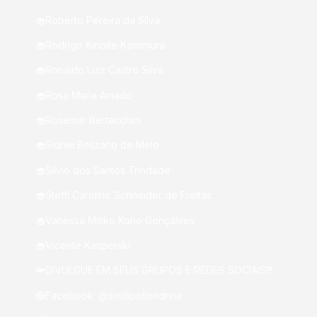
🧁Roberto Pereira da Silva
🧁Rodrigo Kinoite Kamimura
🧁Ronaldo Luiz Castro Silva
🧁Rosa Maria Amado
🧁Rosemar Bertacchini
🧁Sidnei Belizário de Melo
🧁Silvio dos Santos Trindade
🧁Steffi Caroline Schneider de Freitas
🧁Vanessa Mitiko Kono Gonçalves
🧁Vicente Kasperski
📯DIVULGUE EM SEUS GRUPOS E REDES SOCIAIS!!!
🔵Facebook: @sindipollondrina