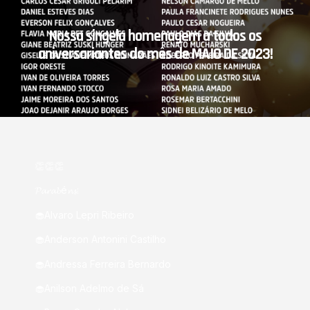
Nossa singela homenagem a todos os
aniversariantes do mês de MAIO DE 2023!
👏👏👏
𝓟𝓪𝓻𝓪𝓫é𝓷𝓼:
🧁Alvaro Lepri Ribeiro
🧁Anderson Antonini Castilho
🧁Andressa Ferreira Bernardo
🧁Anilson Adelmo de Sá