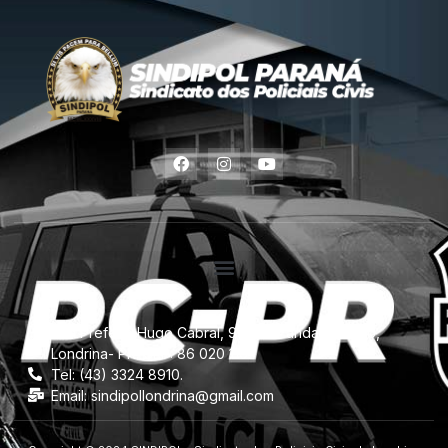
Rua Prefeito Hugo Cabral, 957 -11º andar, Centro,
Londrina- PR. CEP: 86 020 110.
Tel: (43) 3324 8910.
Email: sindipollondrina@gmail.com