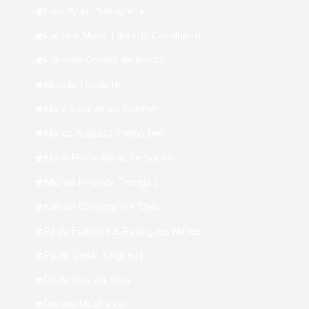
🧁Livia Ayumi Nakayama
🧁Luciane Maria Taborda Cavalheiro
🧁Luzinete Gomes de Souza
🧁Magda Tofolette
🧁Marcio de Jesus Ganzert
🧁Marco Augusto Penharbel
🧁Maria Elaine Ribas de Souza
🧁Micheli Miranda Torrejais
🧁Nelson Camargo de Mello
🧁Paula Francinete Rodrigues Nunes
🧁Paulo Cesar Nogueira
🧁Paulo Dias da Silva
🧁Renato Mucharski