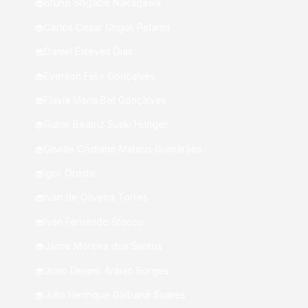
🧁Bruno Sogabe Nakagawa
🧁Carlos Cesar Grigoli Pelarim
🧁Daniel Esteves Dias
🧁Everson Felix Gonçalves
🧁Flavia Maria Bet Gonçalves
🧁Giane Beatriz Suski Hunger
🧁Giselle Cristiane Mateus Guimarães
🧁Igor Oreste
🧁Ivan de Oliveira Torres
🧁Ivan Fernando Stocco
🧁Jaime Moreira dos Santos
🧁Joao Dejanir Araujo Borges
🧁Julio Henrique Galbardi Soares