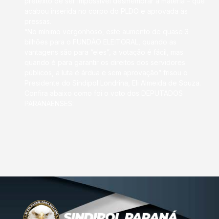
pretexto de ser impossível desmembrar a matéria – que
acabou inserida no corpo do PLDO e aprovada às
pressas.
“No mínimo vergonhoso, este aumento de quase 3
bilhões para o FUNDÃO ELEITORAL, quando as
vantagens são para “eles”, a votação é fácil, mas
quando é para garantir os direitos dos servidores
públicos, a luta é árdua e sem aprovação” frisou o
Presidente do Sindipol Londrina, Eli Almeida de Souza.
Confira abaixo como foi o voto dos DEPUTADOS
PARANAENSES: