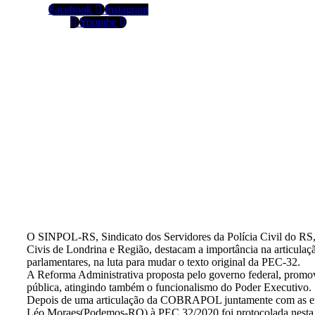
Facebook
Instagram
Youtube
Emenda que m
O SINPOL-RS, Sindicato dos Servidores da Polícia Civil do RS
Civis de Londrina e Região, destacam a importância na articulaç
parlamentares, na luta para mudar o texto original da PEC-32.
A Reforma Administrativa proposta pelo governo federal, promove
pública, atingindo também o funcionalismo do Poder Executivo.
Depois de uma articulação da COBRAPOL juntamente com as enti
Léo Moraes(Podemos-RO) à PEC 32/2020 foi protocolada nesta se