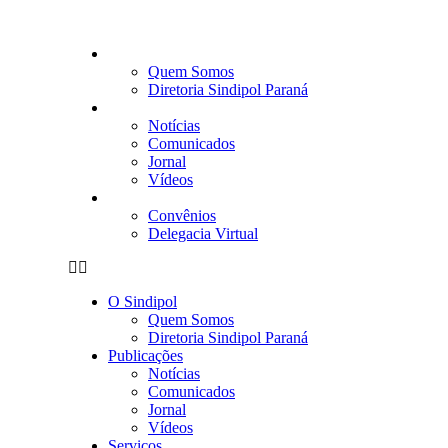
Pular
para
o
O Sindipol
conteúdo
Quem Somos
Diretoria Sindipol Paraná
Publicações
Notícias
Comunicados
Jornal
Vídeos
Serviços
Convênios
Delegacia Virtual
O Sindipol
Quem Somos
Diretoria Sindipol Paraná
Publicações
Notícias
Comunicados
Jornal
Vídeos
Serviços