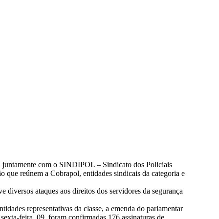
uda o texto original da PEC-32 é protocolada nesta se
, juntamente com o SINDIPOL – Sindicato dos Policiais
ão que reúnem a Cobrapol, entidades sindicais da categoria e
 diversos ataques aos direitos dos servidores da segurança
dades representativas da classe, a emenda do parlamentar
xta-feira, 09, foram confirmadas 176 assinaturas de