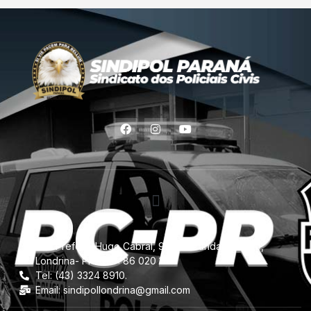
Rua Prefeito Hugo Cabral, 957 -11º andar, Centro,
Londrina- PR. CEP: 86 020 110.
Tel: (43) 3324 8910.
Email: sindipollondrina@gmail.com