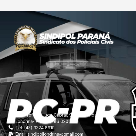
Rua Prefeito Hugo Cabral, 957 -11º andar, Centro,
Londrina- PR. CEP: 86 020 110.
Tel: (43) 3324 8910.
Email: sindipollondrina@gmail.com