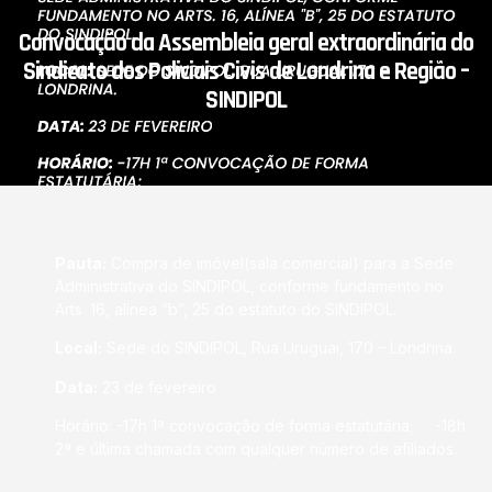
Convocação da Assembleia geral extraordinária do
Sindicato dos Policiais Civis de Londrina e Região –
SINDIPOL
Pauta:
Compra de imóvel(sala comercial) para a Sede
Administrativa do SINDIPOL, conforme fundamento no
Arts. 16, alínea “b”, 25 do estatuto do SINDIPOL.
Local:
Sede do SINDIPOL, Rua Uruguai, 170 – Londrina.
Data:
23 de fevereiro
Horário: -17h 1ª convocação de forma estatutária; -18h
2ª e última chamada com qualquer número de afiliados.