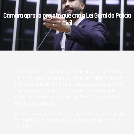
Câmara aprova projeto que cria a Lei Geral da Polícia
Civil
A Câmara dos Deputados aprovou nesta segunda-feira
(4) a proposta que cria a Lei Geral da Polícia Civil, com
princípios e diretrizes a serem seguidas pelos estados
quando da elaboração ou reformulação de suas leis
orgânicas sobre essas organizações. O projeto será
enviado ao Senado.
O texto aprovado é um substitutivo do relator, deputado
Delegado Fabio Costa (PP-AL), para o Projeto de Lei
1949/07.