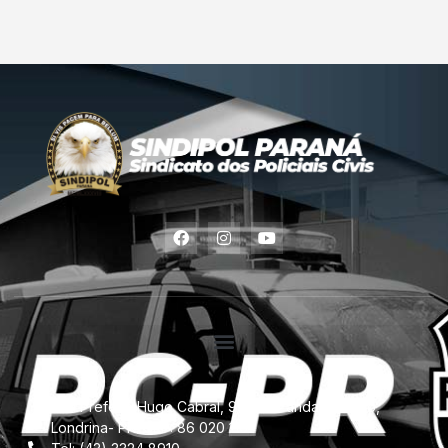
Rua Prefeito Hugo Cabral, 957 -11º andar, Centro,
Londrina- PR. CEP: 86 020 110.