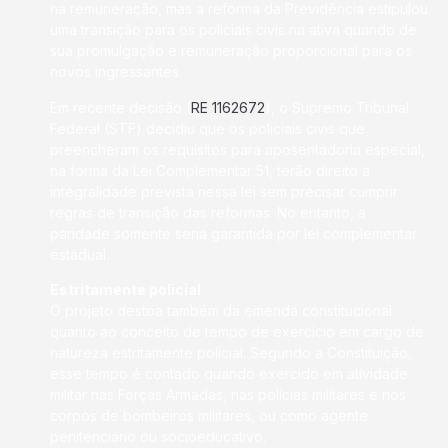
na remuneração, mas a reforma da Previdência estipulou
uma transição para os policiais civis na ativa quando de
sua promulgação e remuneração proporcional para os
novos ingressantes.
Em recente decisão (
RE 1162672
), o Supremo Tribunal
Federal (STF) decidiu que os policiais civis que
preencheram os requisitos para aposentadoria especial,
na forma da Lei Complementar 51, terão direito à
integralidade prevista nessa lei sem precisar cumprir
regras de transição das reformas. No entanto, a
paridade somente seria garantida por lei complementar
estadual.
Estritamente policial
O projeto destoa também da emenda constitucional
quanto ao conceito de tempo de exercício em cargo de
natureza estritamente policial. Segundo a Constituição,
esse tempo é contado quando exercido em atividade
militar nas Forças Armadas, nas polícias militares e nos
corpos de bombeiros militares, ou como agente
penitenciário ou socioeducativo.