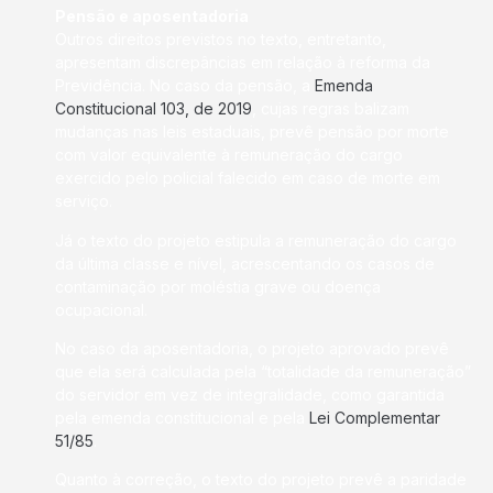
Pensão e aposentadoria
Outros direitos previstos no texto, entretanto,
apresentam discrepâncias em relação à reforma da
Previdência. No caso da pensão, a
Emenda
Constitucional 103, de 2019
, cujas regras balizam
mudanças nas leis estaduais, prevê pensão por morte
com valor equivalente à remuneração do cargo
exercido pelo policial falecido em caso de morte em
serviço.
Já o texto do projeto estipula a remuneração do cargo
da última classe e nível, acrescentando os casos de
contaminação por moléstia grave ou doença
ocupacional.
No caso da aposentadoria, o projeto aprovado prevê
que ela será calculada pela “totalidade da remuneração”
do servidor em vez de integralidade, como garantida
pela emenda constitucional e pela
Lei Complementar
51/85
.
Quanto à correção, o texto do projeto prevê a paridade