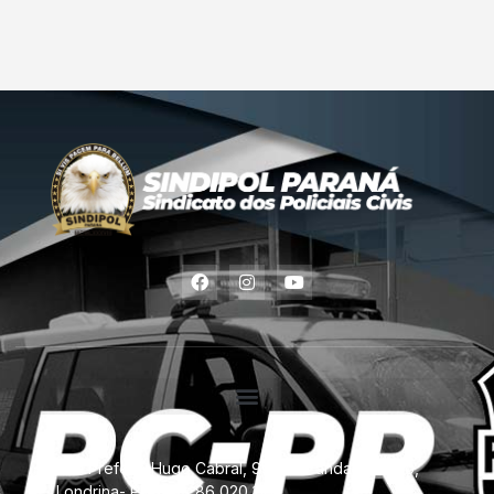
Rua Prefeito Hugo Cabral, 957 -11º andar, Centro,
Londrina- PR. CEP: 86 020 110.